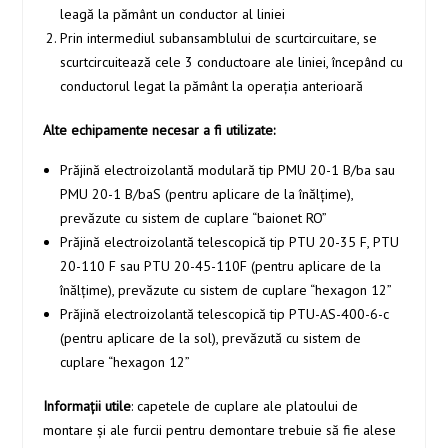
leagă la pământ un conductor al liniei
Prin intermediul subansamblului de scurtcircuitare, se
scurtcircuitează cele 3 conductoare ale liniei, începând cu
conductorul legat la pământ la operația anterioară
Alte echipamente necesar a fi utilizate:
Prăjină electroizolantă modulară tip PMU 20-1 B/ba sau
PMU 20-1 B/baS (pentru aplicare de la înălțime),
prevăzute cu sistem de cuplare “baionet RO”
Prăjină electroizolantă telescopică tip PTU 20-35 F, PTU
20-110 F sau PTU 20-45-110F (pentru aplicare de la
înălțime), prevăzute cu sistem de cuplare “hexagon 12”
Prăjină electroizolantă telescopică tip PTU-AS-400-6-c
(pentru aplicare de la sol), prevăzută cu sistem de
cuplare “hexagon 12”
Informații utile
: capetele de cuplare ale platoului de
montare și ale furcii pentru demontare trebuie să fie alese