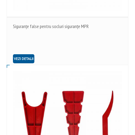
Siguranţe false pentru socluri siguranţe MPR
VEZI DETALII