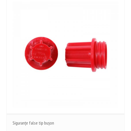
Siguranţe false tip buşon