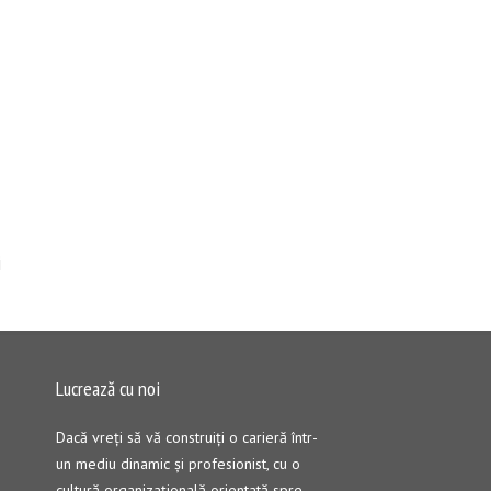
i
Lucrează cu noi
Dacă vreţi să vă construiţi o carieră într-
un mediu dinamic şi profesionist, cu o
cultură organizaţională orientată spre