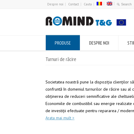
Despre noi
Contact
Cauta
PRODUSE
DESPRE NOI
STI
Turnuri de răcire
Societatea noastră pune la dispoziţia clienţilor 
confruntă în domeniul turnurilor de răcire sau al 
obţinerea de reduceri semnificative ale cheltuielilo
Economiile de combustibil sau energie realizate c
de investiţii efectuate pentru repararea / modern
Arata mai mult >