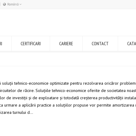
Română
Română
English
RI
CERTIFICARI
CARIERE
CONTACT
CAT
săi soluţii tehnico-economice optimizate pentru rezolvarea oricăror problem
circuitelor de răcire. Soluţiile tehnico-economice oferite de societatea noa
r de investiţii şi de exploatare şi totodată creşterea productivităţii instalaţ
a urmare a aplicării practice a soluţiilor propuse vor permite amortizarea r
izarea turnului d
...