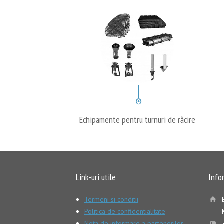
Echipamente pentru turnuri de răcire
Link-uri utile
Info
Termeni si conditii
Politica de confidentialitate
Nota de informare a partenerilor