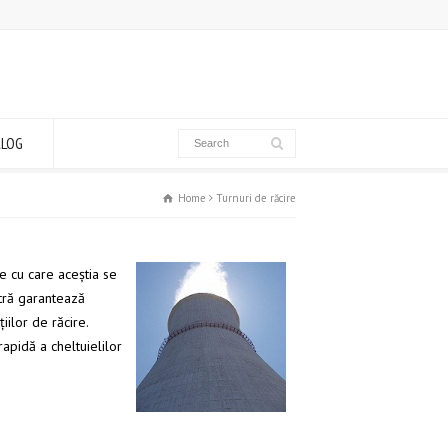
ALOG
Home
Turnuri de răcire
e cu care aceştia se
stră garantează
iilor de răcire.
apidă a cheltuielilor