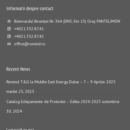
Informatii despre contact
Bulevardul Biruinţei Nr. 364 (DN3, Km 15) Oraş PANTELIMON
+4021.352.87.41
+4021.352.87.42
office@romind.ro
Recent News
Romind T&G la Middle East Energy Dubai – 7 – 9 Aprilie 2025
martie 25, 2025
Catalog Echipamente de Protectie – Editia 2024-2025
octombrie
30, 2024
Lucrează cu noi