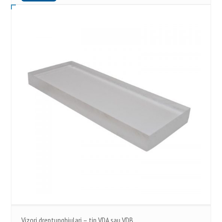
Vizori dreptunghiulari – tip VDA sau VDB