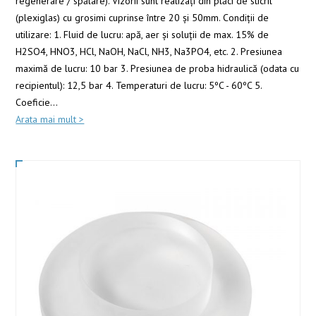
regenerare / spălare). Vizorii sunt realizaţi din plăci de sticril
(plexiglas) cu grosimi cuprinse între 20 şi 50mm. Condiţii de
utilizare: 1. Fluid de lucru: apă, aer şi soluţii de max. 15% de
H2SO4, HNO3, HCl, NaOH, NaCl, NH3, Na3PO4, etc. 2. Presiunea
maximă de lucru: 10 bar 3. Presiunea de proba hidraulică (odata cu
recipientul): 12,5 bar 4. Temperaturi de lucru: 5ºC - 60ºC 5.
Coeficie
...
Arata mai mult >