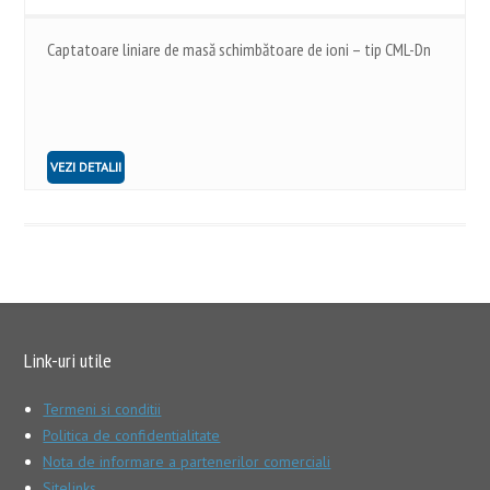
Captatoare liniare de masă schimbătoare de ioni – tip CML-Dn
VEZI DETALII
Link-uri utile
Termeni si conditii
Politica de confidentialitate
Nota de informare a partenerilor comerciali
Sitelinks