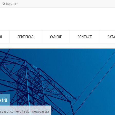
Română
Română
English
RI
CERTIFICARI
CARIERE
CONTACT
CAT
stră
ă pasul cu nevoile dumneavoastră