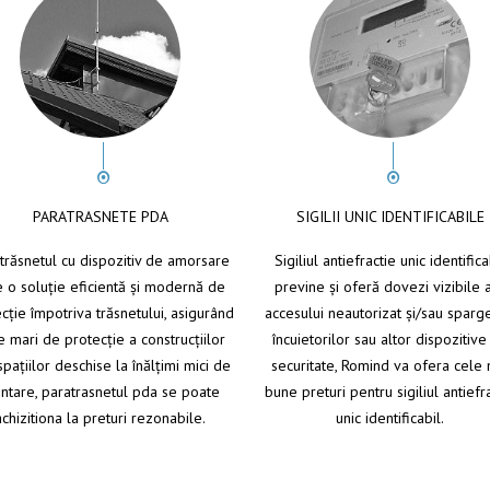
PARATRASNETE PDA
SIGILII UNIC IDENTIFICABILE
trăsnetul cu dispozitiv de amorsare
Sigiliul antiefractie unic identifica
e o soluţie eficientă şi modernă de
previne şi oferă dovezi vizibile 
cţie împotriva trăsnetului, asigurând
accesului neautorizat şi/sau sparg
e mari de protecţie a construcţiilor
încuietorilor sau altor dispozitive
spaţiilor deschise la înălţimi mici de
securitate, Romind va ofera cele 
ntare, paratrasnetul pda se poate
bune preturi pentru sigiliul antiefr
achizitiona la preturi rezonabile.
unic identificabil.