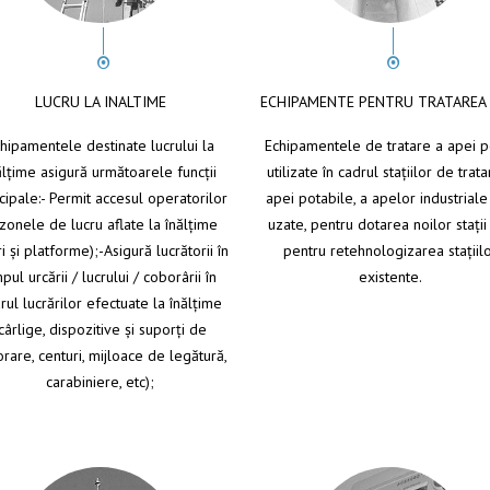
LUCRU LA INALTIME
ECHIPAMENTE PENTRU TRATAREA 
hipamentele destinate lucrului la
Echipamentele de tratare a apei po
ălţime asigură următoarele funcţii
utilizate în cadrul staţiilor de trata
cipale:- Permit accesul operatorilor
apei potabile, a apelor industriale
 zonele de lucru aflate la înălţime
uzate, pentru dotarea noilor staţii
ri şi platforme);-Asigură lucrătorii în
pentru retehnologizarea staţiil
mpul urcării / lucrului / coborârii în
existente.
rul lucrărilor efectuate la înălţime
cârlige, dispozitive şi suporţi de
rare, centuri, mijloace de legătură,
carabiniere, etc);