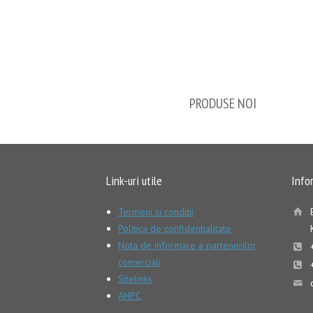
PRODUSE NOI
Link-uri utile
Info
Termeni si conditii
Politica de confidentialitate
Nota de informare a partenerilor
comerciali
Sitelinks
ANPC