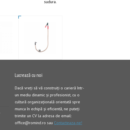
sudura.
Lucrează cu noi
Dacă vreţi să vă construiţi o carieră într-
un mediu dinamic şi profesionist, cu o
cultură organizaţională orientată spre
munca în echipă şi eficientă, ne puteți
–
trimite un CV la adresa de email:
office@romind.ro sau
Contacteaza-ne!