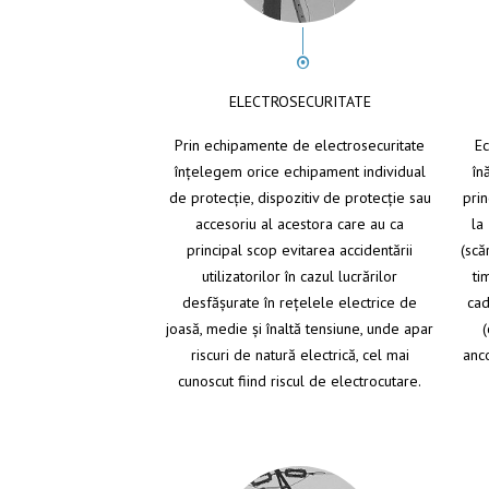
ELECTROSECURITATE
Prin echipamente de electrosecuritate
Ec
înţelegem orice echipament individual
în
de protecţie, dispozitiv de protecţie sau
prin
accesoriu al acestora care au ca
la
principal scop evitarea accidentării
(scă
utilizatorilor în cazul lucrărilor
ti
desfăşurate în reţelele electrice de
cad
joasă, medie şi înaltă tensiune, unde apar
(
riscuri de natură electrică, cel mai
anco
cunoscut fiind riscul de electrocutare.