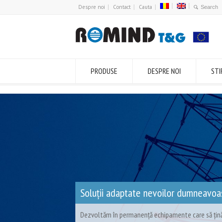
Despre noi
Contact
Cauta
PRODUSE
DESPRE NOI
STI
Soluții adaptate nevoilor dumneavoa
Dezvoltăm în permanență echipamente care să țin