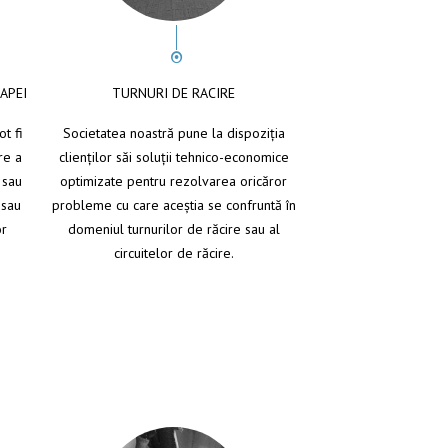
APEI
TURNURI DE RACIRE
t fi
Societatea noastră pune la dispoziţia
re a
clienţilor săi soluţii tehnico-economice
 sau
optimizate pentru rezolvarea oricăror
 sau
probleme cu care aceştia se confruntă în
or
domeniul turnurilor de răcire sau al
circuitelor de răcire.