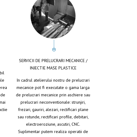
SERVICII DE PRELUCRARI MECANICE /
INJECTIE MASE PLASTICE
bil
ale
In cadrul atelierului nostru de prelucrari
erea
mecanice pot fi executate o gama larga
 de
de prelucrari mecanice prin aschiere sau
mai
prelucrari neconventionale: strunjiri,
actie
frezari, gauriri, alezari, rectificari plane
sau rotunde, rectificari profile, debitari,
electroeroziune, ascutiri, CNC.
Suplimentar putem realiza operatii de