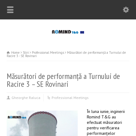
Home
Stiri
Professional Meetings
Măsurători de performanță a Turnului de
Racire 3 - SE Rovinari
Măsurători de performanță a Turnului de
Racire 3 – SE Rovinari
Gheorghe Raluca
Professional Meetings
În luna iunie, inginerii
Romind T&G au
efectuat măsuratori
pentru verificarea
performanţelor