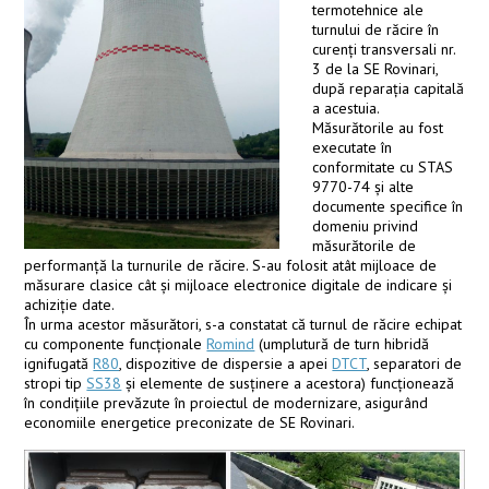
termotehnice ale
turnului de răcire în
curenţi transversali nr.
3 de la SE Rovinari,
după reparaţia capitală
a acestuia.
Măsurătorile au fost
executate în
conformitate cu STAS
9770-74 şi alte
documente specifice în
domeniu privind
măsurătorile de
performanţă la turnurile de răcire. S-au folosit atât mijloace de
măsurare clasice cât şi mijloace electronice digitale de indicare şi
achiz
iţie date.
În urma acestor măsurători, s-a constatat că turnul de răcire echipat
cu componente funcționale
Romind
(umplutură de turn hibridă
ignifugată
R80
, dispozitive de dispersie a apei
DTCT
, separatori de
stropi tip
SS38
și elemente de susținere a acestora) funcționează
în condiţiile prevăzute în proiectul de modernizare, asigurând
economiile energetice preconizate de SE Rovinari.