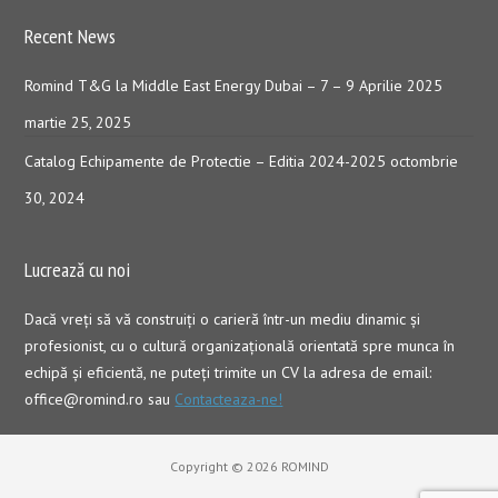
Recent News
Romind T&G la Middle East Energy Dubai – 7 – 9 Aprilie 2025
martie 25, 2025
Catalog Echipamente de Protectie – Editia 2024-2025
octombrie
30, 2024
Lucrează cu noi
Dacă vreţi să vă construiţi o carieră într-un mediu dinamic şi
profesionist, cu o cultură organizaţională orientată spre munca în
echipă şi eficientă, ne puteți trimite un CV la adresa de email:
office@romind.ro sau
Contacteaza-ne!
Copyright © 2026 ROMIND