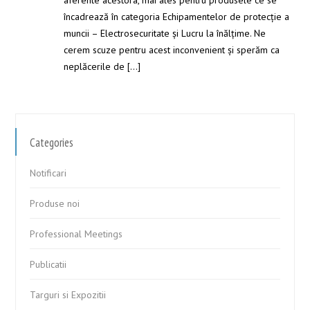
aferente acestora, mai ales pentru produsele ce se
încadrează în categoria Echipamentelor de protecție a
muncii – Electrosecuritate și Lucru la înălțime. Ne
cerem scuze pentru acest inconvenient și sperăm ca
neplăcerile de […]
Categories
Notificari
Produse noi
Professional Meetings
Publicatii
Targuri si Expozitii