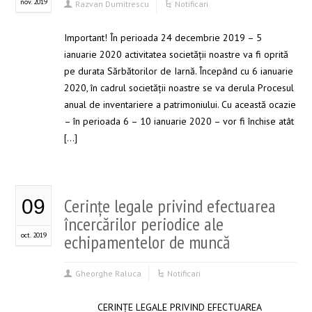
nov. 2019
Razvan Dumitrescu
Notificari
Important! În perioada 24 decembrie 2019 – 5
ianuarie 2020 activitatea societății noastre va fi oprită
pe durata Sărbătorilor de Iarnă. Începând cu 6 ianuarie
2020, în cadrul societății noastre se va derula Procesul
anual de inventariere a patrimoniului. Cu această ocazie
– în perioada 6 – 10 ianuarie 2020 – vor fi închise atât
[…]
Cerinţe legale privind efectuarea
09
încercărilor periodice ale
oct. 2019
echipamentelor de muncă
Gheorghe Raluca
Notificari
CERINŢE LEGALE PRIVIND EFECTUAREA