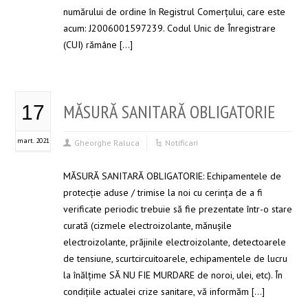
numărului de ordine în Registrul Comerțului, care este
acum: J2006001597239. Codul Unic de Înregistrare
(CUI) rămâne […]
MĂSURĂ SANITARĂ OBLIGATORIE
17
mart. 2021
Gheorghe Raluca
Notificari
MĂSURĂ SANITARĂ OBLIGATORIE: Echipamentele de
protecție aduse / trimise la noi cu cerința de a fi
verificate periodic trebuie să fie prezentate într-o stare
curată (cizmele electroizolante, mănușile
electroizolante, prăjinile electroizolante, detectoarele
de tensiune, scurtcircuitoarele, echipamentele de lucru
la înălțime SĂ NU FIE MURDARE de noroi, ulei, etc). În
condiţiile actualei crize sanitare, vă informăm […]