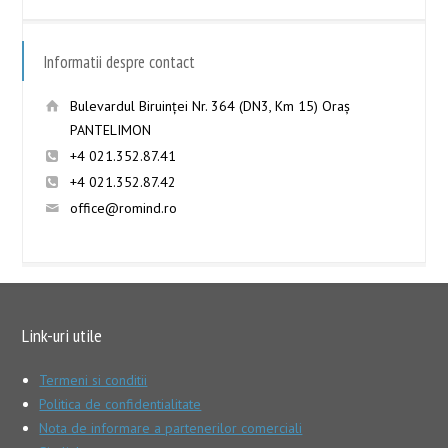
Informatii despre contact
Bulevardul Biruinţei Nr. 364 (DN3, Km 15) Oraş
PANTELIMON
+4 021.352.87.41
+4 021.352.87.42
office@romind.ro
Link-uri utile
Termeni si conditii
Politica de confidentialitate
Nota de informare a partenerilor comerciali