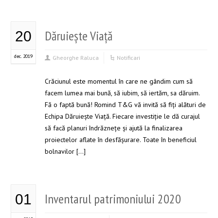
Dăruiește Viață
20
dec. 2019
Gheorghe Raluca
Notificari
Crăciunul este momentul în care ne gândim cum să
facem lumea mai bună, să iubim, să iertăm, sa dăruim.
Fă o faptă bună! Romind T&G vă invită să fiți alături de
Echipa Dăruiește Viață. Fiecare investiție le dă curajul
să facă planuri îndrăznețe și ajută la finalizarea
proiectelor aflate în desfășurare. Toate în beneficiul
bolnavilor […]
Inventarul patrimoniului 2020
01