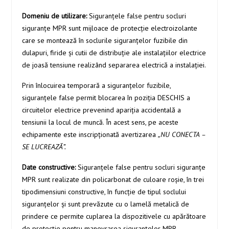
Domeniu de utilizare:
Siguranţele false pentru socluri
siguranțe MPR sunt mijloace de protecţie electroizolante
care se montează în soclurile siguranţelor fuzibile din
dulapuri, firide şi cutii de distribuţie ale instalaţiilor electrice
de joasă tensiune realizând separarea electrică a instalaţiei.
Prin înlocuirea temporară a siguranţelor fuzibile,
siguranţele false permit blocarea în poziţia DESCHIS a
circuitelor electrice prevenind apariţia accidentală a
tensiunii la locul de muncă. În acest sens, pe aceste
echipamente este inscripţionată avertizarea
„NU CONECTA –
SE
LUCREAZĂ”.
Date constructive:
Siguranţele false pentru socluri siguranţe
MPR sunt realizate din policarbonat de culoare roşie, în trei
tipodimensiuni constructive, în funcţie de tipul soclului
siguranţelor şi sunt prevăzute cu o lamelă metalică de
prindere ce permite cuplarea la dispozitivele cu apărătoare
de protecţie pentru manevrarea siguranţelor MPR.