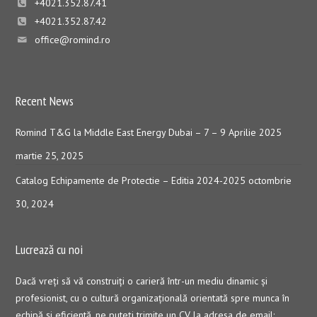
+4021.352.87.41
+4021.352.87.42
office@romind.ro
Recent News
Romind T&G la Middle East Energy Dubai – 7 – 9 Aprilie 2025
martie 25, 2025
Catalog Echipamente de Protectie – Editia 2024-2025
octombrie
30, 2024
Lucrează cu noi
Dacă vreţi să vă construiţi o carieră într-un mediu dinamic şi
profesionist, cu o cultură organizaţională orientată spre munca în
echipă şi eficientă, ne puteți trimite un CV la adresa de email: