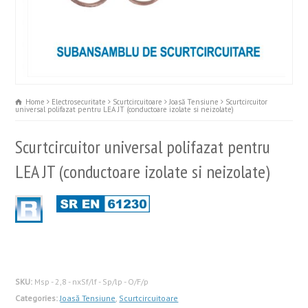
Home
Electrosecuritate
Scurtcircuitoare
Joasă Tensiune
Scurtcircuitor
universal polifazat pentru LEA JT (conductoare izolate si neizolate)
Scurtcircuitor universal polifazat pentru
LEA JT (conductoare izolate si neizolate)
SKU:
Msp - 2,8 - nxSf/lf - Sp/lp - O/F/p
Categories:
Joasă Tensiune
,
Scurtcircuitoare