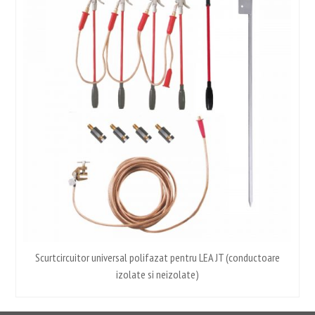
Scurtcircuitor universal polifazat pentru LEA JT (conductoare
C
izolate si neizolate)