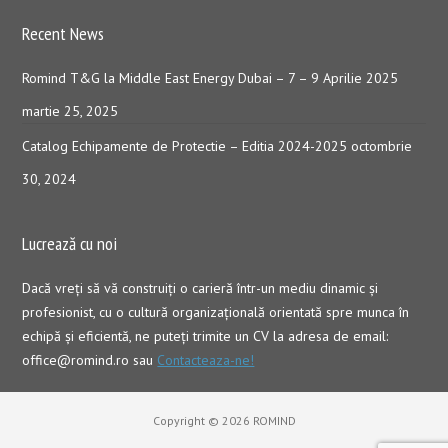
Recent News
Romind T&G la Middle East Energy Dubai – 7 – 9 Aprilie 2025
martie 25, 2025
Catalog Echipamente de Protectie – Editia 2024-2025
octombrie
30, 2024
Lucrează cu noi
Dacă vreţi să vă construiţi o carieră într-un mediu dinamic şi
profesionist, cu o cultură organizaţională orientată spre munca în
echipă şi eficientă, ne puteți trimite un CV la adresa de email:
office@romind.ro sau
Contacteaza-ne!
Copyright © 2026 ROMIND