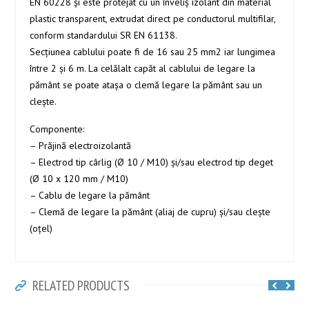
EN 60228 şi este protejat cu un înveliș izolant din material
plastic transparent, extrudat direct pe conductorul multifilar,
conform standardului SR EN 61138.
Secțiunea cablului poate fi de 16 sau 25 mm2 iar lungimea
între 2 și 6 m. La celălalt capăt al cablului de legare la
pământ se poate atașa o clemă legare la pământ sau un
clește.
Componente:
– Prăjină electroizolantă
– Electrod tip cârlig (Ø 10 / M10) și/sau electrod tip deget
(Ø 10 x 120 mm / M10)
– Cablu de legare la pământ
– Clemă de legare la pământ (aliaj de cupru) și/sau clește
(oțel)
RELATED PRODUCTS