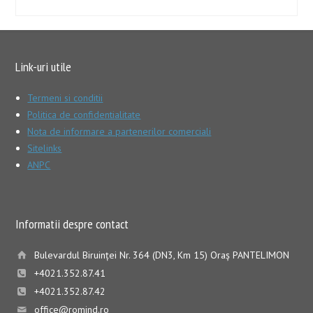
Link-uri utile
Termeni si conditii
Politica de confidentialitate
Nota de informare a partenerilor comerciali
Sitelinks
ANPC
Informatii despre contact
Bulevardul Biruinţei Nr. 364 (DN3, Km 15) Oraş PANTELIMON
+4021.352.87.41
+4021.352.87.42
office@romind.ro