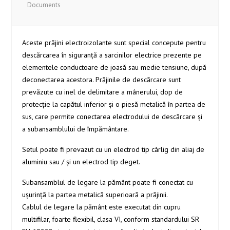
Documents
Aceste prăjini electroizolante sunt special concepute pentru
descărcarea în siguranță a sarcinilor electrice prezente pe
elementele conductoare de joasă sau medie tensiune, după
deconectarea acestora. Prăjinile de descărcare sunt
prevăzute cu inel de delimitare a mânerului, dop de
protecție la capătul inferior și o piesă metalică în partea de
sus, care permite conectarea electrodului de descărcare și
a subansamblului de împământare.
Setul poate fi prevazut cu un electrod tip cârlig din aliaj de
aluminiu sau / și un electrod tip deget.
Subansamblul de legare la pământ poate fi conectat cu
ușurință la partea metalică superioară a prăjinii.
Cablul de legare la pământ este executat din cupru
multifilar, foarte flexibil, clasa VI, conform standardului SR