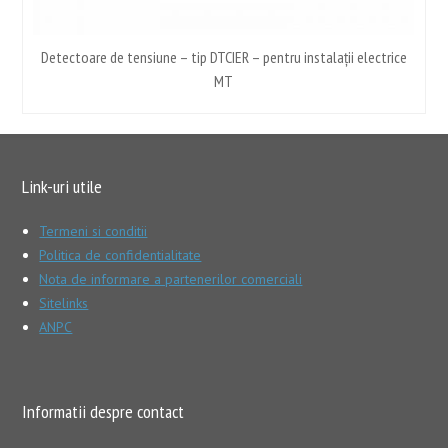
ce
Detectoare de tensiune – tip DTCIER – pentru instalații electrice
MT
Link-uri utile
Termeni si conditii
Politica de confidentialitate
Nota de informare a partenerilor comerciali
Sitelinks
ANPC
Informatii despre contact