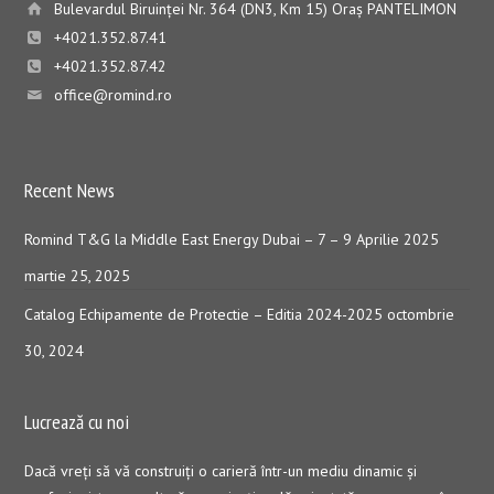
Bulevardul Biruinţei Nr. 364 (DN3, Km 15) Oraş PANTELIMON
+4021.352.87.41
+4021.352.87.42
office@romind.ro
Recent News
Romind T&G la Middle East Energy Dubai – 7 – 9 Aprilie 2025
martie 25, 2025
Catalog Echipamente de Protectie – Editia 2024-2025
octombrie
30, 2024
Lucrează cu noi
Dacă vreţi să vă construiţi o carieră într-un mediu dinamic şi