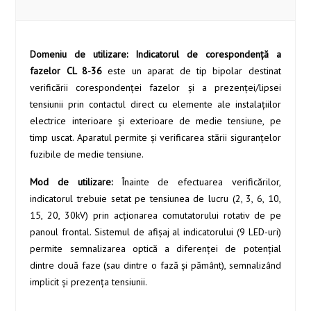
Domeniu de utilizare: Indicatorul de corespondenţă a
fazelor CL 8-36
este un aparat de tip bipolar destinat
verificării corespondenţei fazelor şi a prezenţei/lipsei
tensiunii prin contactul direct cu elemente ale instalaţiilor
electrice interioare şi exterioare de medie tensiune, pe
timp uscat. Aparatul permite şi verificarea stării siguranţelor
fuzibile de medie tensiune.
Mod de utilizare:
Înainte de efectuarea verificărilor,
indicatorul trebuie setat pe tensiunea de lucru (2, 3, 6, 10,
15, 20, 30kV) prin acţionarea comutatorului rotativ de pe
panoul frontal. Sistemul de afişaj al indicatorului (9 LED-uri)
permite semnalizarea optică a diferenţei de potenţial
dintre două faze (sau dintre o fază şi pământ), semnalizând
implicit şi prezenţa tensiunii.