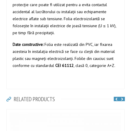
protecţie care poate fi utilizat pentru a evita contactul
accidental al lucrătorului cu instalaţii sau echipamente
electrice aflate sub tensiune. Folia electroizolantă se
foloseşte în instalaţii electrice de joasă tensiune (U ≤ 1 kV),
pe timp fără precipitaţii.
Date constructive:
Folia este realizată din PVC, iar fixarea
acesteia în instalaţia electrică se face cu cleşti din material
plastic sau magneți electroizolanți. Foliile din cauciuc sunt
conforme cu standardul
CEI 61112
, clasă 0, categorie A+Z.
RELATED PRODUCTS