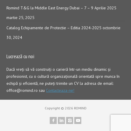
Romind T&G la Middle East Energy Dubai – 7 – 9 Aprilie 2025
martie 25, 2025
Catalog Echipamente de Protectie – Editia 2024-2025
octombrie
30, 2024
Lucrează cu noi
Dacă vreţi să vă construiţi o carieră într-un mediu dinamic şi
profesionist, cu o cultură organizaţională orientată spre munca în
echipă şi eficientă, ne puteți trimite un CV la adresa de email:
office@romind.ro sau
Contacteaza-ne!
Copyright © 2026 ROMIND