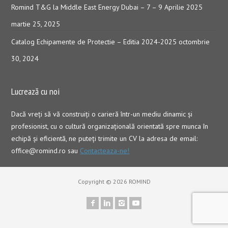
Romind T&G la Middle East Energy Dubai – 7 – 9 Aprilie 2025
martie 25, 2025
Catalog Echipamente de Protectie – Editia 2024-2025
octombrie
30, 2024
Lucrează cu noi
Dacă vreţi să vă construiţi o carieră într-un mediu dinamic şi
profesionist, cu o cultură organizaţională orientată spre munca în
echipă şi eficientă, ne puteți trimite un CV la adresa de email:
office@romind.ro sau
Contacteaza-ne!
Copyright © 2026 ROMIND