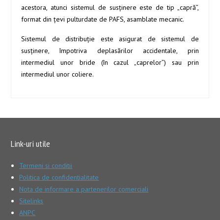
acestora, atunci sistemul de susţinere este de tip „capră”,
format din ţevi pulturdate de PAFS, asamblate mecanic.
Sistemul de distribuţie este asigurat de sistemul de
susţinere, împotriva deplasărilor accidentale, prin
intermediul unor bride (în cazul „caprelor”) sau prin
intermediul unor coliere.
Link-uri utile
Termeni si conditii
Politica de confidentialitate
Nota de informare a partenerilor comerciali
Sitelinks
ANPC