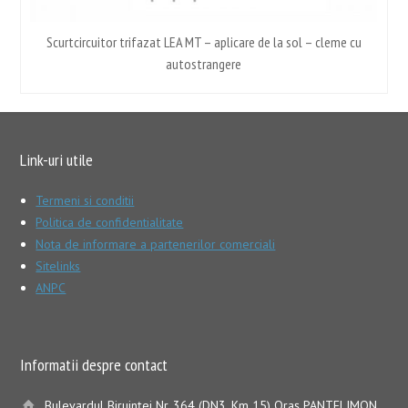
TU-
Scurtcircuitor trifazat LEA MT – aplicare de la sol – cleme cu
autostrangere
Link-uri utile
Termeni si conditii
Politica de confidentialitate
Nota de informare a partenerilor comerciali
Sitelinks
ANPC
Informatii despre contact
Bulevardul Biruinţei Nr. 364 (DN3, Km 15) Oraş PANTELIMON