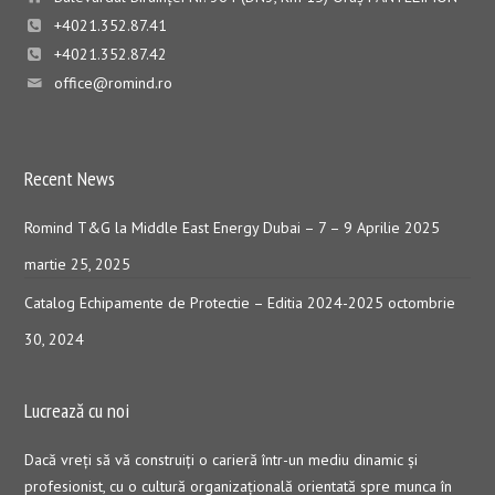
+4021.352.87.41
+4021.352.87.42
office@romind.ro
Recent News
Romind T&G la Middle East Energy Dubai – 7 – 9 Aprilie 2025
martie 25, 2025
Catalog Echipamente de Protectie – Editia 2024-2025
octombrie
30, 2024
Lucrează cu noi
Dacă vreţi să vă construiţi o carieră într-un mediu dinamic şi
profesionist, cu o cultură organizaţională orientată spre munca în