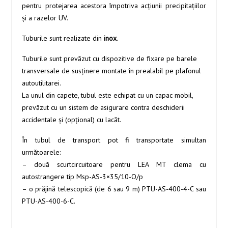
pentru protejarea acestora împotriva acţiunii precipitaţiilor
şi a razelor UV.
Tuburile sunt realizate din
inox
.
Tuburile sunt prevăzut cu dispozitive de fixare pe barele
transversale de susţinere montate în prealabil pe plafonul
autoutilitarei.
La unul din capete, tubul este echipat cu un capac mobil,
prevăzut cu un sistem de asigurare contra deschiderii
accidentale şi (opţional) cu lacăt.
În tubul de transport pot fi transportate simultan
următoarele:
– două scurtcircuitoare pentru LEA MT clema cu
autostrangere tip Msp-AS-3×35/10-O/p
– o prăjină telescopică (de 6 sau 9 m) PTU-AS-400-4-C sau
PTU-AS-400-6-C.