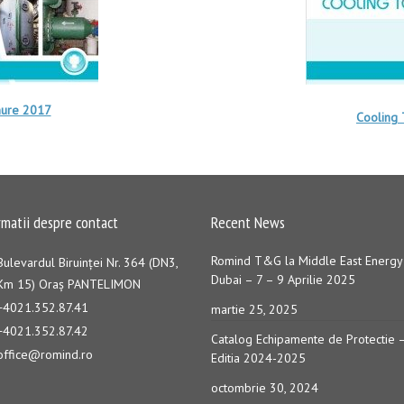
hure 2017
Cooling
rmatii despre contact
Recent News
Romind T&G la Middle East Energy
Bulevardul Biruinţei Nr. 364 (DN3,
Dubai – 7 – 9 Aprilie 2025
Km 15) Oraş PANTELIMON
+4021.352.87.41
martie 25, 2025
+4021.352.87.42
Catalog Echipamente de Protectie 
office@romind.ro
Editia 2024-2025
octombrie 30, 2024