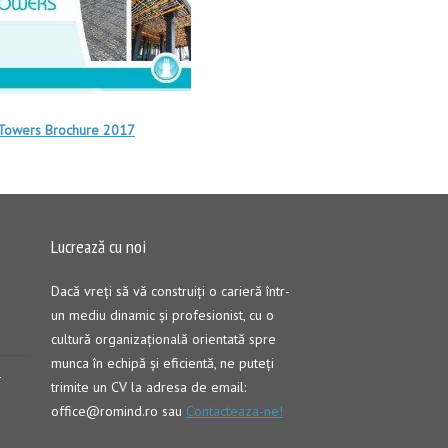
 Towers Brochure 2017
Lucrează cu noi
Dacă vreţi să vă construiţi o carieră într-
un mediu dinamic şi profesionist, cu o
cultură organizaţională orientată spre
munca în echipă şi eficientă, ne puteți
–
trimite un CV la adresa de email:
office@romind.ro sau
Contacteaza-ne!