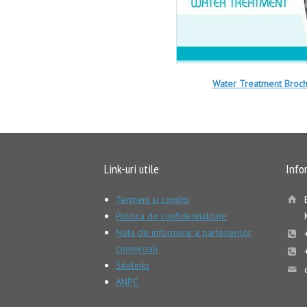
Water Treatment Broc
Link-uri utile
Info
Termeni si conditii
Politica de confidentialitate
Nota de informare a partenerilor
comerciali
Sitelinks
ANPC