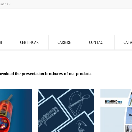
omână
Română
English
RI
CERTIFICARI
CARIERE
CONTACT
CAT
ownload the presentation brochures of our products.