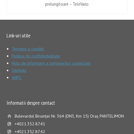
prelungitoare – TeleVario
Link-uri utile
Termeni si conditii
Politica de confidentialitate
Nota de informare a partenerilor comerciali
Sitelinks
ANPC
Informatii despre contact
Bulevardul Biruinţei Nr. 364 (DN3, Km 15) Oraş PANTELIMON
+4021.352.87.41
+4021.352.87.42