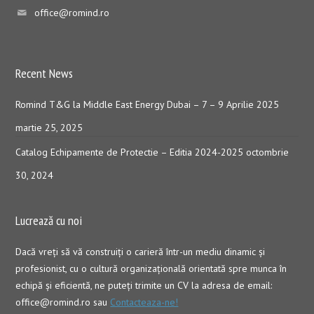
office@romind.ro
Recent News
Romind T&G la Middle East Energy Dubai – 7 – 9 Aprilie 2025
martie 25, 2025
Catalog Echipamente de Protectie – Editia 2024-2025
octombrie
30, 2024
Lucrează cu noi
Dacă vreţi să vă construiţi o carieră într-un mediu dinamic şi
profesionist, cu o cultură organizaţională orientată spre munca în
echipă şi eficientă, ne puteți trimite un CV la adresa de email:
office@romind.ro sau
Contacteaza-ne!