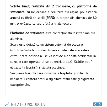
Scările Irmut, realizate din 2 tronsoane, cu platformă de
staționare
, au lonjeroanele realizate din răşină poliesterică
armată cu fibră de sticlă (
PAFS
), cu trepte din aluminiu de 80
mm, prevăzute cu suprafaţă anti-alunecare.
Platforma de staţionare
este confecţionată în întregime din
aluminiu.
Scara este dotată cu un sistem automat de blocare
împotriva închiderii şi deschiderii accidentale a acesteia.
Astfel, scara deshisă nu se va închide niciodată accidental, în
cazul în care operatorul se dezechilibrează. Scările pot fi
utilizate la lucrări în instalații electrice.
Secţiunea triunghiulară inovativă a treptelor şi stilul de
îmbinare îi conferă scării o rigiditate, stabilitate şi siguranţă
excepţionale.
RELATED PRODUCTS