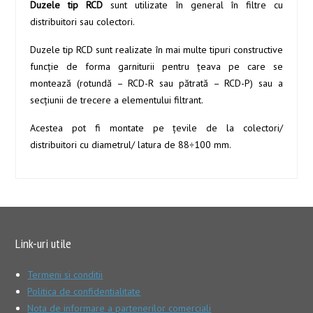
Duzele tip RCD
sunt utilizate în general în filtre cu
distribuitori sau colectori.
Duzele tip RCD sunt realizate în mai multe tipuri constructive
funcţie de forma garniturii pentru ţeava pe care se
montează (rotundă – RCD-R sau pătrată – RCD-P) sau a
secţiunii de trecere a elementului filtrant.
Acestea pot fi montate pe ţevile de la colectori/
distribuitori cu diametrul/ latura de 88÷100 mm.
Link-uri utile
Termeni si conditii
Politica de confidentialitate
Nota de informare a partenerilor comerciali