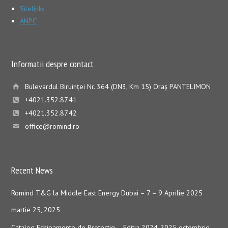
Sitelinks
ANPC
Informatii despre contact
Bulevardul Biruinţei Nr. 364 (DN3, Km 15) Oraş PANTELIMON
+4021.352.87.41
+4021.352.87.42
office@romind.ro
Recent News
Romind T&G la Middle East Energy Dubai – 7 – 9 Aprilie 2025
martie 25, 2025
Catalog Echipamente de Protectie – Editia 2024-2025
octombrie