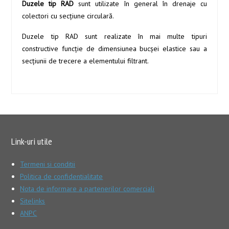
Duzele tip RAD
sunt utilizate în general în drenaje cu
colectori cu secţiune circulară.
Duzele tip RAD sunt realizate în mai multe tipuri
constructive funcţie de dimensiunea bucşei elastice sau a
secţiunii de trecere a elementului filtrant.
Link-uri utile
Termeni si conditii
Politica de confidentialitate
Nota de informare a partenerilor comerciali
Sitelinks
ANPC