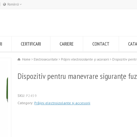
Română
Română
English
RI
CERTIFICARI
CARIERE
CONTACT
CAT
Home
Electrosecuritate
Prăjini electroizolante și accesorii
Dispozitiv pentr
Dispozitiv pentru manevrare siguranțe fu
SKU:
P2459
Category:
Prăjini electroizolante și accesorii