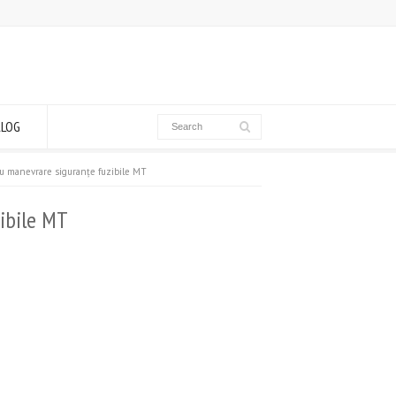
ALOG
u manevrare siguranțe fuzibile MT
zibile MT