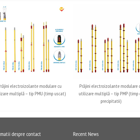
răjini electroizolante modulare cu
Prăjini electroizolante modulare 
lizare multiplă – tip PMU (timp uscat)
utilizare multiplă – tip PMP (timp 
precipitatii)
rmatii despre contact
Recent News