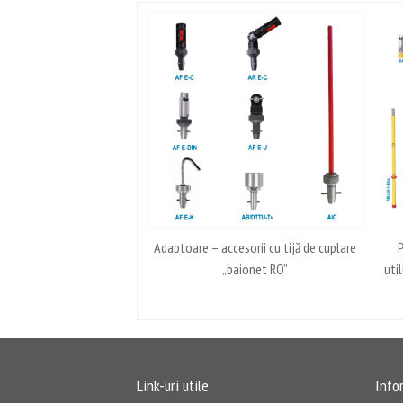
Adaptoare – accesorii cu tijă de cuplare
P
„baionet RO”
uti
Link-uri utile
Info