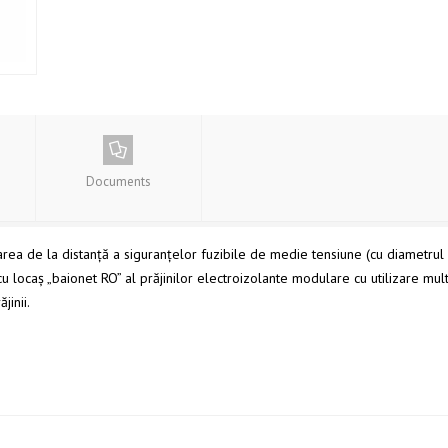
Documents
rea de la distanţă a siguranţelor fuzibile de medie tensiune (cu diametru
u locaș „baionet RO” al prăjinilor electroizolante modulare cu utilizare mu
jinii.