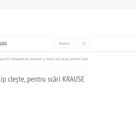
ALOG
pozitiv detașabil de ancorare şi fixare, tip cleşte, pentru scări
 tip cleşte, pentru scări KRAUSE