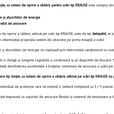
eşte, cu sistem de oprire a căderii, pentru scări tip KRAUSE
este compus din
re şi absorbitor de energie
exibil de ancorare
m de oprire a căderii, utilizat pe scări tip KRAUSE, este de tip
detaşabil
, el 
rin intermediul propriului sistem de zăvorâre pe prima treaptă a scării.
e şi absorbitor de energie se cuplează prin intermediul carabinierei la coa
r-o chingă cu lungime reglabilă, o carabinieră şi un dispozitiv de blocare.
vitată deschiderea accidentală a braţelor sistemului de ancorare a scării pe 
re tip cleşte, cu sistem de oprire a căderii, utilizat pe scări tip KRAUSE nu
individual de protecţie care să conţină o centură complexă cu 3 / 5 puncte 
leşte împreună cu suportul de ancorare flexibil şi sistemul de tensionare și 