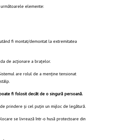
 următoarele elemente:
putând fi montat/demontat la extremitatea
rda de acționare a brațelor.
 Sistemul are rolul de a menţine tensionat
stâlp.
 poate fi folosit decât de o singură persoană.
de prindere şi cel puţin un mijloc de legătură.
blocare se livrează într-o husă protectoare din