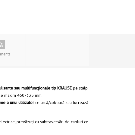
ments
r culisante sau multifuncţionale tip KRAUSE
pe stâlpi
ile de maxim 450×335 mm.
me a unui utilizator
ce urcă/coboară sau lucrează
 electrice, prevăzuţi cu subtraversări de cabluri ce