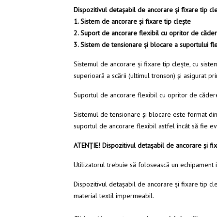
Dispozitivul detașabil de ancorare şi fixare tip cl
1. Sistem de ancorare și fixare tip clește
2. Suport de ancorare flexibil cu opritor de căde
3. Sistem de tensionare şi blocare a suportului fl
Sistemul de ancorare şi fixare tip cleşte, cu siste
superioară a scării (ultimul tronson) și asigurat p
Suportul de ancorare flexibil cu opritor de căder
Sistemul de tensionare şi blocare este format dint
suportul de ancorare flexibil astfel încât să fie e
ATENŢIE! Dispozitivul detașabil de ancorare şi fixa
Utilizatorul trebuie să folosească un echipament 
Dispozitivul detașabil de ancorare şi fixare tip c
material textil impermeabil.