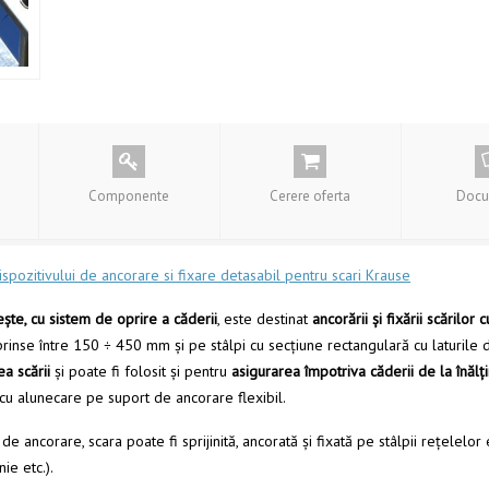
Componente
Cerere oferta
Docu
ispozitivului de ancorare si fixare detasabil pentru scari Krause
eşte, cu sistem de oprire a căderii
, este destinat
ancorării şi fixării scărilo
 cuprinse între 150 ÷ 450 mm şi pe stâlpi cu secţiune rectangulară cu latur
a scării
şi poate fi folosit și pentru
asigurarea împotriva căderii de la înălţi
 cu alunecare pe suport de ancorare flexibil.
de ancorare, scara poate fi sprijinită, ancorată și fixată pe stâlpii reţelelor
nie etc.).