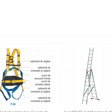
Centură complexă (cu 5 puncte de
Scari KRAUSE multifunctionale di