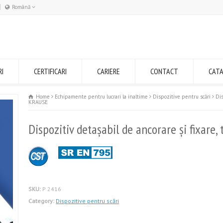
Română
Română
English
RI
CERTIFICARI
CARIERE
CONTACT
CAT
Home
Echipamente pentru lucrari la inaltime
Dispozitive pentru scări
Dis
KRAUSE
Dispozitiv detașabil de ancorare şi fixare,
SKU:
P 2416
Category:
Dispozitive pentru scări