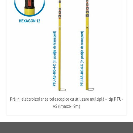
Prăjini electroizolante telescopice cu utilizare multiplă – tip PTU-
AS (lmax:6÷9m)