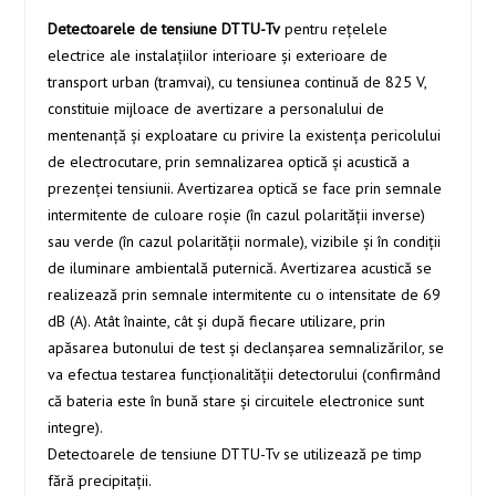
Detectoarele de tensiune DTTU-Tv
pentru reţelele
electrice ale instalaţiilor interioare şi exterioare de
transport urban (tramvai), cu tensiunea continuă de 825 V,
constituie mijloace de avertizare a personalului de
mentenanţă şi exploatare cu privire la existenţa pericolului
de electrocutare, prin semnalizarea optică şi acustică a
prezenţei tensiunii. Avertizarea optică se face prin semnale
intermitente de culoare roşie (în cazul polarităţii inverse)
sau verde (în cazul polarităţii normale), vizibile şi în condiţii
de iluminare ambientală puternică. Avertizarea acustică se
realizează prin semnale intermitente cu o intensitate de 69
dB (A). Atât înainte, cât și după fiecare utilizare, prin
apăsarea butonului de test şi declanşarea semnalizărilor, se
va efectua testarea funcţionalităţii detectorului (confirmând
că bateria este în bună stare şi circuitele electronice sunt
integre).
Detectoarele de tensiune DTTU-Tv se utilizează pe timp
fără precipitații.