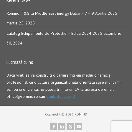
Recent News
Romind T&G la Middle East Energy Dubai – 7 – 9 Aprilie 2025
martie 25, 2025
Catalog Echipamente de Protectie – Editia 2024-2025
octombrie
30, 2024
Lucrează cu noi
Dacă vreţi să vă construiţi o carieră într-un mediu dinamic şi
profesionist, cu o cultură organizaţională orientată spre munca în
echipă şi eficientă, ne puteți trimite un CV la adresa de email:
office@romind.ro sau
Contacteaza-ne!
Copyright © 2026 ROMIND