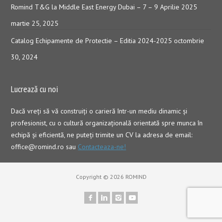
Romind T&G la Middle East Energy Dubai – 7 – 9 Aprilie 2025
martie 25, 2025
Catalog Echipamente de Protectie – Editia 2024-2025
octombrie
30, 2024
Lucrează cu noi
Dacă vreţi să vă construiţi o carieră într-un mediu dinamic şi
profesionist, cu o cultură organizaţională orientată spre munca în
echipă şi eficientă, ne puteți trimite un CV la adresa de email:
office@romind.ro sau
Contacteaza-ne!
Copyright © 2026 ROMIND