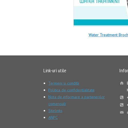
Water Treatment Broc
Link-uri utile
Info
Termeni si conditii
Politica de confidentialitate
Nota de informare a partenerilor
comerciali
Sitelinks
ANPC