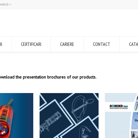
omână
Română
English
RI
CERTIFICARI
CARIERE
CONTACT
CAT
ownload the presentation brochures of our products.