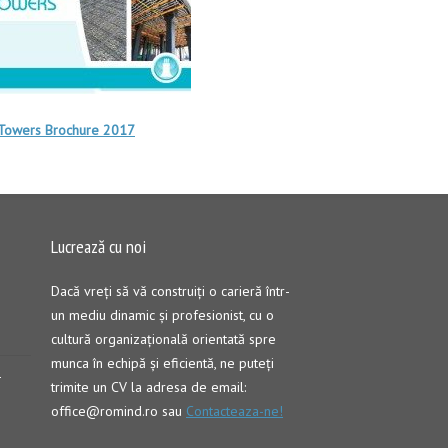
 Towers Brochure 2017
Lucrează cu noi
Dacă vreţi să vă construiţi o carieră într-
un mediu dinamic şi profesionist, cu o
cultură organizaţională orientată spre
munca în echipă şi eficientă, ne puteți
–
trimite un CV la adresa de email:
office@romind.ro sau
Contacteaza-ne!