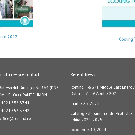
hure 2017
Cooling
rmatii despre contact
Recent News
Romind T&G la Middle East Energy
Bulevardul Biruinţei Nr. 364 (DN3,
Dubai – 7 – 9 Aprilie 2025
Km 15) Oraş PANTELIMON
+4021.352.87.41
martie 25, 2025
+4021.352.87.42
Catalog Echipamente de Protectie 
office@romind.ro
Editia 2024-2025
octombrie 30, 2024