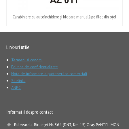
Carabiniere cu autoînchidere și blocare manuală pe filet din oțel
Link-uri utile
Termeni si conditii
Politica de confidentialitate
Nota de informare a partenerilor comerciali
Sitelinks
ANPC
Informatii despre contact
Bulevardul Biruinţei Nr. 364 (DN3, Km 15) Oraş PANTELIMON