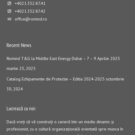
+4021.352.87.41
+4021.352.87.42
office@romind.ro
Recent News
Romind T&G la Middle East Energy Dubai – 7 – 9 Aprilie 2025
martie 25, 2025
Catalog Echipamente de Protectie – Editia 2024-2025
octombrie
30, 2024
Lucrează cu noi
Dacă vreţi să vă construiţi o carieră într-un mediu dinamic şi
profesionist, cu o cultură organizaţională orientată spre munca în