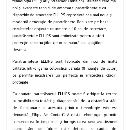
tehnologia ESE (Early Streamer Emission). Utilizând cele mai
noi şi avansate tehnici de amorsare, paratrăsnetele cu
dispozitiv de amorsare ELLIPS reprezintă cea mai nouă şi
modernă generaţie de paratrăsnete. Realizate pe baza
rezultatelor obţinute ca urmare a 10 ani de cercetare,
paratrăsnetele ELLIPS sunt optimizate pentru a oferi
protecţie construcţiilor de orice natură sau spaţiilor
deschise.
Paratrăsnetele ELLIPS sunt fabricate din inox de înaltă
calitate, într-o gamă coloristică variată (8 nuanţe de culori)
ce permite încadrarea lor perfectă în arhitectura clădirii
protejate.
Ca noutate, paratrăsnetul ELLIPS poate fi echipat la cerere
cu posibilitatea testării şi diagnosticării de la distanţă a stării
de funcţionare a acestuia, printr-o tehnologie wireless
denumită „Ellips Air Contact”. Aceasta tehnologie permite
comunicarea în timp real şi înregistrarea unui avertisment
atunci când un fulger este detectat şi captat de