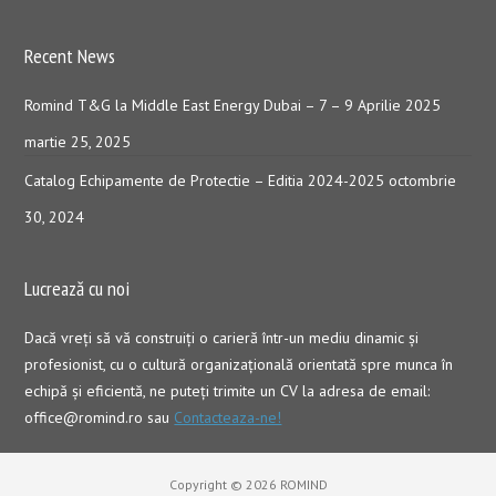
Recent News
Romind T&G la Middle East Energy Dubai – 7 – 9 Aprilie 2025
martie 25, 2025
Catalog Echipamente de Protectie – Editia 2024-2025
octombrie
30, 2024
Lucrează cu noi
Dacă vreţi să vă construiţi o carieră într-un mediu dinamic şi
profesionist, cu o cultură organizaţională orientată spre munca în
echipă şi eficientă, ne puteți trimite un CV la adresa de email:
office@romind.ro sau
Contacteaza-ne!
Copyright © 2026 ROMIND