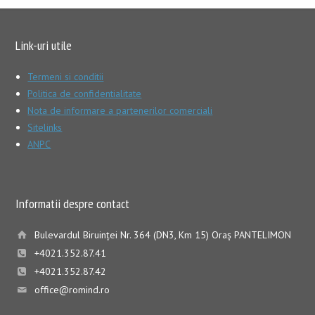
Link-uri utile
Termeni si conditii
Politica de confidentialitate
Nota de informare a partenerilor comerciali
Sitelinks
ANPC
Informatii despre contact
Bulevardul Biruinţei Nr. 364 (DN3, Km 15) Oraş PANTELIMON
+4021.352.87.41
+4021.352.87.42
office@romind.ro