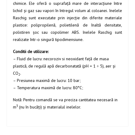
chimice. Ele oferă o suprafață mare de interacțiune între
lichid și gaz sau vapori în întregul volum al coloanei. Inelele
Raschig sunt executate prin injecţie din diferite materiale
plastice: polipropilenă, polietilenă de înaltă densitate,
polistiren şoc sau copolimer ABS. Inelele Raschig sunt
realizate într-o singură tipodimensiune.
Conditii de utilizare:
– Fluid de lucru: necoroziv si neoxidant faţă de masa
plastică, de regulă apă decarbonatată (pH = 1 ÷ 5), aer şi
CO
.
2
– Presiunea maximă de lucru: 10 bar;
– Temperatura maximă de lucru: 80°C;
Notă: Pentru comandă se va preciza cantitatea necesară in
3
m
(nu în bucăţi) şi materialul inelelor.