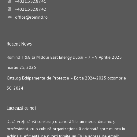
+4021.352.87.41
+4021.352.87.42
office@romind.ro
Recent News
Romind T&G la Middle East Energy Dubai – 7 – 9 Aprilie 2025
martie 25, 2025
Catalog Echipamente de Protectie – Editia 2024-2025
octombrie
30, 2024
Lucrează cu noi
Dacă vreţi să vă construiţi o carieră într-un mediu dinamic şi
profesionist, cu o cultură organizaţională orientată spre munca în
echipă şi eficientă, ne puteți trimite un CV la adresa de email: