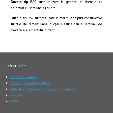
Duzele tip RAC
sunt utilizate în general în drenaje cu
colectori cu secţiune circulară.
Duzele tip RAC sunt realizate în mai multe tipuri constructive
funcţie de dimensiunea bucşei elastice sau a secţiunii de
trecere a elementului filtrant.
Link-uri utile
Termeni si conditii
Politica de confidentialitate
Nota de informare a partenerilor comerciali
Sitelinks
ANPC