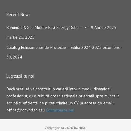
Recent News
Romind T&G la Middle East Energy Dubai – 7 – 9 Aprilie 2025
martie 25, 2025
Catalog Echipamente de Protectie – Editia 2024-2025
octombrie
30, 2024
Lucrează cu noi
Dacă vreţi să vă construiţi o carieră într-un mediu dinamic şi
profesionist, cu o cultură organizaţională orientată spre munca în
echipă şi eficientă, ne puteți trimite un CV la adresa de email:
office@romind.ro sau
Contacteaza-ne!
Copyright © 2026 ROMIND