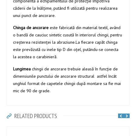
componentă a echipamentului de protecţie împotriva
căderii de la înălţime, putând fi utilizată pentru realizarea
unui punct de ancorare.
Chinga de ancorare
este fabricată din material textil, având
o bandă de cauciuc sintetic cusută în interiorul chingii, pentru
creşterea rezistenţei la abraziune.La fiecare capăt chinga
este prevăzută cu inele tip D din oţel, putându-se conecta
la acestea o carabinieră.
Lungimea
chingii de ancorare trebuie aleasă în funcţie de
dimensiunile punctului de ancorare structural astfel încât
unghiul format de capetele chingii după montare sa fie mai
mic de 90 de grade.
RELATED PRODUCTS