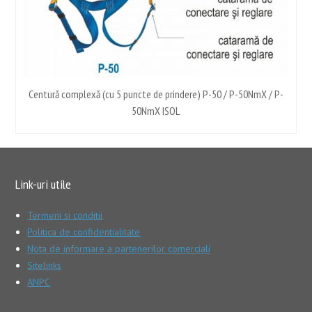
1
Centură complexă (cu 5 puncte de prindere) P-50 / P-50NmX / P-
50NmX ISOL
Link-uri utile
Termeni si conditii
Politica de confidentialitate
Nota de informare a partenerilor comerciali
Sitelinks
ANPC