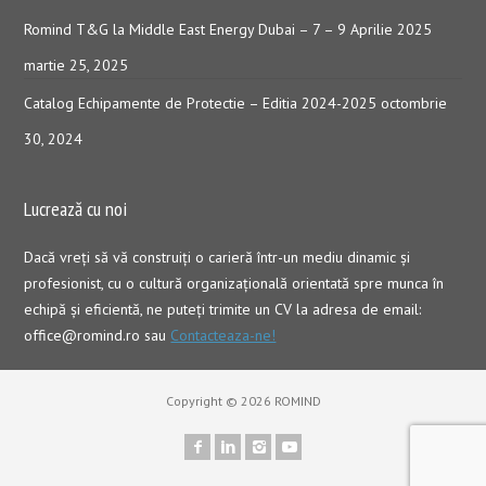
Romind T&G la Middle East Energy Dubai – 7 – 9 Aprilie 2025
martie 25, 2025
Catalog Echipamente de Protectie – Editia 2024-2025
octombrie
30, 2024
Lucrează cu noi
Dacă vreţi să vă construiţi o carieră într-un mediu dinamic şi
profesionist, cu o cultură organizaţională orientată spre munca în
echipă şi eficientă, ne puteți trimite un CV la adresa de email:
office@romind.ro sau
Contacteaza-ne!
Copyright © 2026 ROMIND