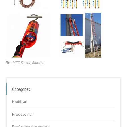
MEE Dubai
,
Romind
Categories
Notificari
Produse noi
Professional Meetings