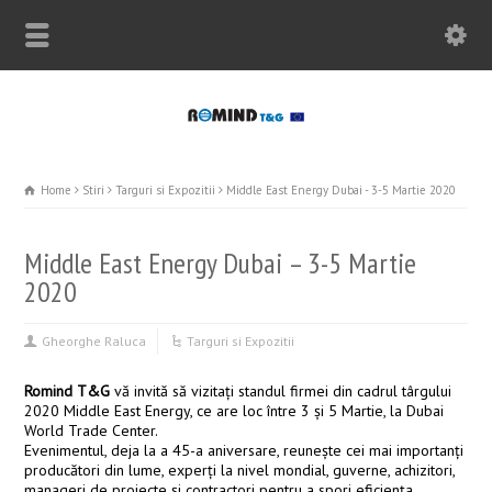
Home
Stiri
Targuri si Expozitii
Middle East Energy Dubai - 3-5 Martie 2020
Middle East Energy Dubai – 3-5 Martie
2020
Gheorghe Raluca
Targuri si Expozitii
Romind T&G
vă invită să vizitați standul firmei din cadrul târgului
2020 Middle East Energy, ce are loc între 3 și 5 Martie, la Dubai
World Trade Center.
Evenimentul, deja la a 45-a aniversare, reunește cei mai importanți
producători din lume, experți la nivel mondial, guverne, achizitori,
manageri de proiecte și contractori pentru a spori eficiența