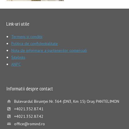
Link-uri utile
Termeni si conditii
Politica de confidentialitate
Nota de informare a partenerilor comerciali
Sitelinks
ANPC
Informatii despre contact
Bulevardul Biruinţei Nr. 364 (DN3, Km 15) Oraş PANTELIMON
+4021.352.87.41
+4021.352.87.42
office@romind.ro