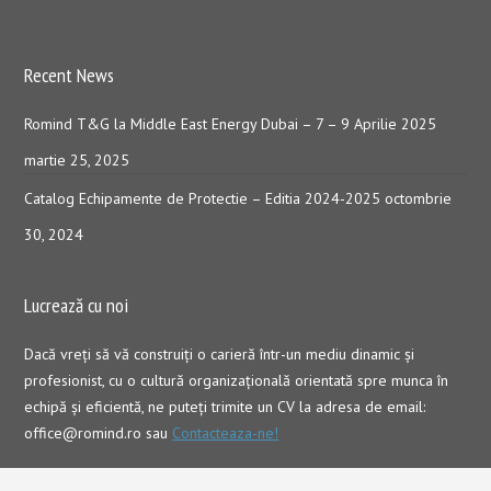
Recent News
Romind T&G la Middle East Energy Dubai – 7 – 9 Aprilie 2025
martie 25, 2025
Catalog Echipamente de Protectie – Editia 2024-2025
octombrie
30, 2024
Lucrează cu noi
Dacă vreţi să vă construiţi o carieră într-un mediu dinamic şi
profesionist, cu o cultură organizaţională orientată spre munca în
echipă şi eficientă, ne puteți trimite un CV la adresa de email:
office@romind.ro sau
Contacteaza-ne!