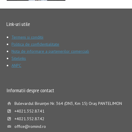
Link-uri utile
Termeni si conditii
Politica de confidentialitate
Nota de informare a partenerilor comerciali
Sitelinks
ANPC
Informatii despre contact
Bulevardul Biruinţei Nr. 364 (DN3, Km 15) Oraş PANTELIMON
+4021.352.87.41
+4021.352.87.42
office@romind.ro