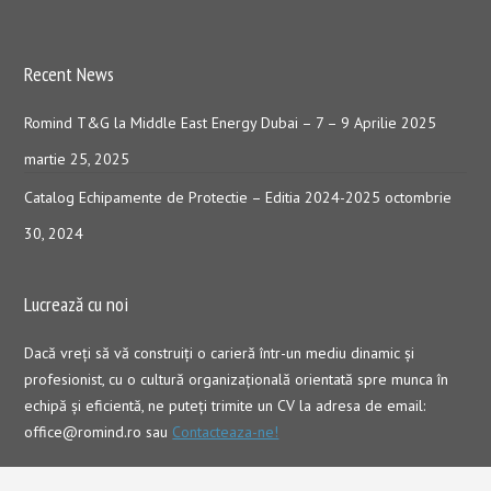
Recent News
Romind T&G la Middle East Energy Dubai – 7 – 9 Aprilie 2025
martie 25, 2025
Catalog Echipamente de Protectie – Editia 2024-2025
octombrie
30, 2024
Lucrează cu noi
Dacă vreţi să vă construiţi o carieră într-un mediu dinamic şi
profesionist, cu o cultură organizaţională orientată spre munca în
echipă şi eficientă, ne puteți trimite un CV la adresa de email:
office@romind.ro sau
Contacteaza-ne!