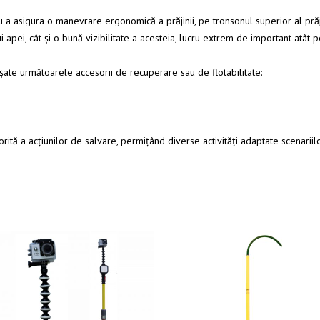
 a asigura o manevrare ergonomică a prăjinii, pe tronsonul superior al prăji
i apei, cât și o bună vizibilitate a acesteia, lucru extrem de important atât p
tașate următoarele accesorii de recuperare sau de flotabilitate:
rită a acțiunilor de salvare, permițând diverse activități adaptate scenariilo