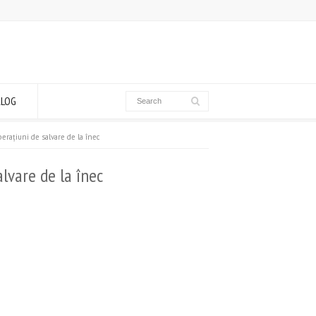
ALOG
eraţiuni de salvare de la înec
alvare de la înec