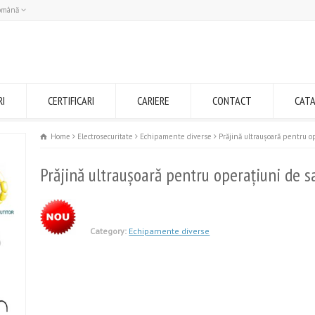
omână
Română
English
RI
CERTIFICARI
CARIERE
CONTACT
CAT
Home
Electrosecuritate
Echipamente diverse
Prăjină ultraușoară pentru op
Prăjină ultraușoară pentru operaţiuni de s
Category:
Echipamente diverse