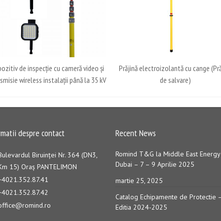
pozitiv de inspecție cu cameră video și
Prăjină electroizolantă cu cange (Pră
smisie wireless instalații până la 35 kV
de salvare)
rmatii despre contact
Recent News
Romind T&G la Middle East Energy
Bulevardul Biruinţei Nr. 364 (DN3,
Dubai – 7 – 9 Aprilie 2025
Km 15) Oraş PANTELIMON
+4021.352.87.41
martie 25, 2025
+4021.352.87.42
Catalog Echipamente de Protectie 
office@romind.ro
Editia 2024-2025