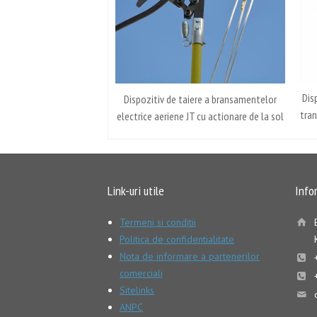
Dis
Dispozitiv de taiere a bransamentelor
tran
electrice aeriene JT cu actionare de la sol
Link-uri utile
Info
Termeni si conditii
Politica de confidentialitate
Nota de informare a partenerilor
comerciali
Sitelinks
ANPC