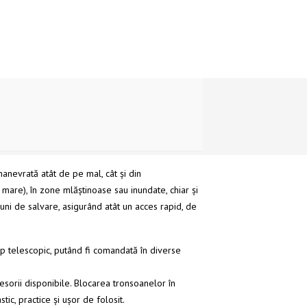
manevrată atât de pe mal, cât și din
, mare), în zone mlăștinoase sau inundate, chiar și
uni de salvare, asigurând atât un acces rapid, de
tip telescopic, putând fi comandată în diverse
esorii disponibile. Blocarea tronsoanelor în
ic, practice și ușor de folosit.