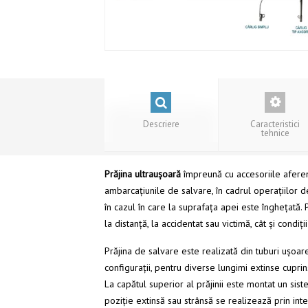
Descriere
Caracteristici
tehnice
Prăjina ultraușoară
împreună cu accesoriile aferent
ambarcațiunile de salvare, în cadrul operațiilor der
în cazul în care la suprafața apei este înghețată.
la distanță, la accidentat sau victimă, cât și condiț
Prăjina de salvare este realizată din tuburi ușoar
configuraţii, pentru diverse lungimi extinse cuprin
La capătul superior al prăjinii este montat un sis
poziție extinsă sau strânsă se realizează prin int