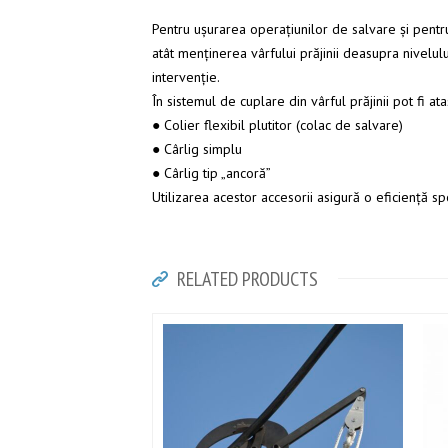
Pentru ușurarea operațiunilor de salvare și pentru
atât menținerea vârfului prăjinii deasupra nivelulu
intervenție.
În sistemul de cuplare din vârful prăjinii pot fi a
● Colier flexibil plutitor (colac de salvare)
● Cârlig simplu
● Cârlig tip „ancoră”
Utilizarea acestor accesorii asigură o eficiență spo
RELATED PRODUCTS