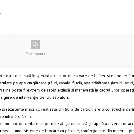
Documents
e este destinată în special acțiunilor de salvare de la înec și ea poate fi 
ulate pe ape curgătoare (râuri, canale, fluvii), ape stătătoare (iazuri, lacuri
 Prăjina poate fi extrem de rapid extinsă și manevrată în cadrul unor operați
ii sigure de intervenție pentru salvatori.
e și rezistente mecanic, realizate din fibră de carbon, are o construcție de 
se între 6 și 17 m.
tem metalic de cuplare ce permite ataşarea sigură și rapidă a diverselor acc
ermediul unor sisteme de blocare cu pârghie, confecționate din material plast