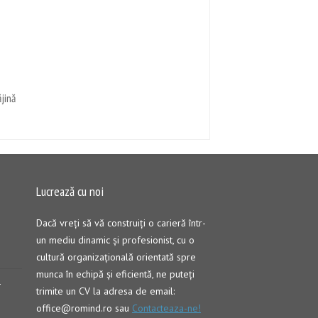
jină
Lucrează cu noi
Dacă vreţi să vă construiţi o carieră într-
un mediu dinamic şi profesionist, cu o
cultură organizaţională orientată spre
munca în echipă şi eficientă, ne puteți
–
trimite un CV la adresa de email:
office@romind.ro sau
Contacteaza-ne!