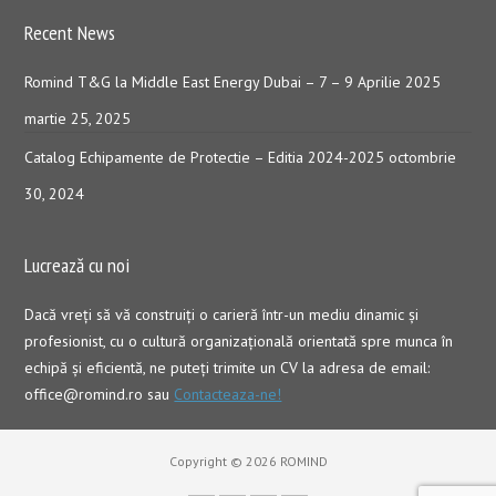
Recent News
Romind T&G la Middle East Energy Dubai – 7 – 9 Aprilie 2025
martie 25, 2025
Catalog Echipamente de Protectie – Editia 2024-2025
octombrie
30, 2024
Lucrează cu noi
Dacă vreţi să vă construiţi o carieră într-un mediu dinamic şi
profesionist, cu o cultură organizaţională orientată spre munca în
echipă şi eficientă, ne puteți trimite un CV la adresa de email:
office@romind.ro sau
Contacteaza-ne!
Copyright © 2026 ROMIND