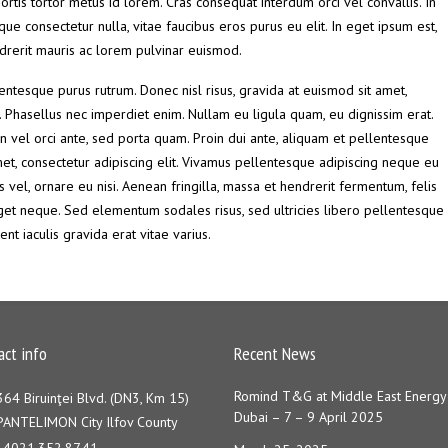
ortis tortor metus id lorem. Cras consequat interdum orci vel convallis. In
ue consectetur nulla, vitae faucibus eros purus eu elit. In eget ipsum est,
ndrerit mauris ac lorem pulvinar euismod.
entesque purus rutrum. Donec nisl risus, gravida at euismod sit amet,
t. Phasellus nec imperdiet enim. Nullam eu ligula quam, eu dignissim erat.
oin vel orci ante, sed porta quam. Proin dui ante, aliquam et pellentesque
met, consectetur adipiscing elit. Vivamus pellentesque adipiscing neque eu
s vel, ornare eu nisi. Aenean fringilla, massa et hendrerit fermentum, felis
get neque. Sed elementum sodales risus, sed ultricies libero pellentesque
nt iaculis gravida erat vitae varius.
act info
Recent News
Romind T&G at Middle East Energy
364 Biruinţei Blvd. (DN3, Km 15)
Dubai – 7 – 9 April 2025
PANTELIMON City Ilfov County