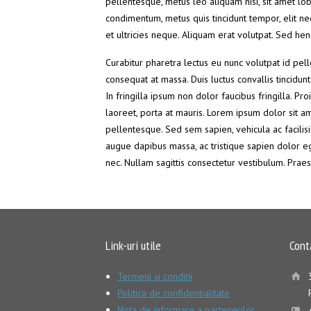
pellentesque, metus leo aliquam nisi, sit amet lob
condimentum, metus quis tincidunt tempor, elit neq
et ultricies neque. Aliquam erat volutpat. Sed he
Curabitur pharetra lectus eu nunc volutpat id pell
consequat at massa. Duis luctus convallis tincidun
In fringilla ipsum non dolor faucibus fringilla. Pr
laoreet, porta at mauris. Lorem ipsum dolor sit a
pellentesque. Sed sem sapien, vehicula ac facilisi
augue dapibus massa, ac tristique sapien dolor e
nec. Nullam sagittis consectetur vestibulum. Praese
Link-uri utile
Cont
Termeni si conditii
Politica de confidentialitate
Nota de informare a partenerilor