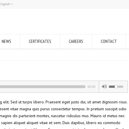
English
Română
English
NEWS
CERTIFICATES
CAREERS
CONTACT
00:00
elit. Sed ut turpis libero. Praesent eget justo dui, sit amet dignissim risus.
esent vitae magna quis purus consectetur tempus. In pretium suscipit odio
agnis dis parturient montes, nascetur ridiculus mus. Mauris id metus nec
 sapien aliquet aliquet vitae et sem. Duis dapibus, libero eu commodo