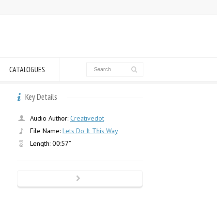
CATALOGUES
Key Details
Audio Author:
Creativedot
File Name:
Lets Do It This Way
Length: 00:57”