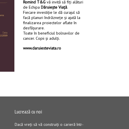
Romind T&G
vă invită să fiți alături
de Echipa
Dăruiește Viață
.
Fiecare investiție le dă curajul să
facă planuri îndrăznețe și ajută la
finalizarea proiectelor aflate în
desfășurare.
Toate în beneficiul bolnavilor de
cancer. Copii și adulți.
www.daruiesteviata.ro
Lucrează cu noi
Dacă vreţi să vă construiţi o carieră într-