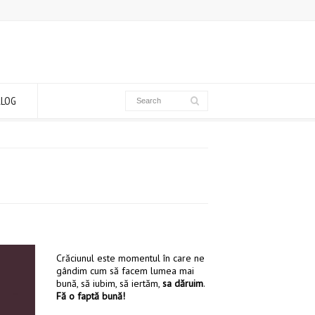
ALOG
Crăciunul este momentul în care ne
gândim cum să facem lumea mai
bună, să iubim, să iertăm,
sa dăruim
.
Fă o faptă bună!