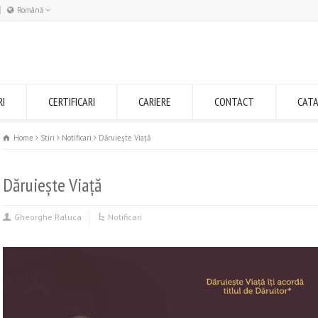
Română
Română
English
RI
CERTIFICARI
CARIERE
CONTACT
CAT
Home
Stiri
Notificari
Dăruiește Viață
Dăruiește Viață
Gheorghe Raluca
Notificari