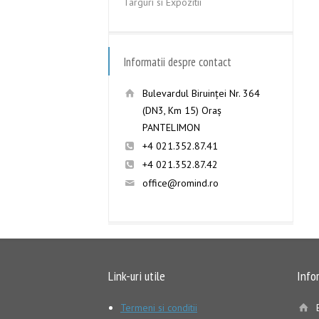
Targuri si Expozitii
Informatii despre contact
Bulevardul Biruinţei Nr. 364
(DN3, Km 15) Oraş
PANTELIMON
+4 021.352.87.41
+4 021.352.87.42
office@romind.ro
Link-uri utile
Info
Termeni si conditii