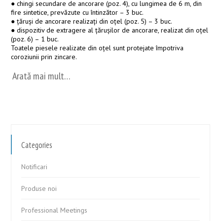
● chingi secundare de ancorare (poz. 4), cu lungimea de 6 m, din
fire sintetice, prevăzute cu întinzător – 3 buc.
● ţăruşi de ancorare realizați din oțel (poz. 5) – 3 buc.
● dispozitiv de extragere al ţăruşilor de ancorare, realizat din oțel
(poz. 6) – 1 buc.
Toatele piesele realizate din oţel sunt protejate împotriva
coroziunii prin zincare.
Arată mai mult…
Categories
Notificari
Produse noi
Professional Meetings