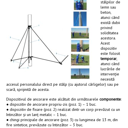
stâlpilor de
lemn sau
beton,
atunci când
există dubii
privind
soliditatea
acestora.
Acest
dispozitiv
este folosit
temporar
,
atunci când
lucrările de
intervenţie
necesită
accesul personalului direct pe stâlp (cu ajutorul cârligelor) sau pe
scară, sprijinită de acesta.
Dispozitivul de ancorare este alcătuit din următoarele
componente
:
● dispozitiv de ancorare propriu-zis (poz. 1) – 1 buc.
● dispozitiv de fixare (poz. 2) realizat dintr-un corp prevăzut cu un
întinzător și un lanţ metalic – 1 buc.
● chingi principale de ancorare (poz. 3) cu lungimea de 13 m, din
fire sintetice, prevăzute cu întinzător – 3 buc.