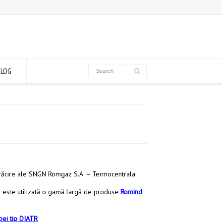
ALOG
e răcire ale SNGN Romgaz S.A. – Termocentrala
e este utilizată o gamă largă de produse
Romind
:
apei tip DIATR