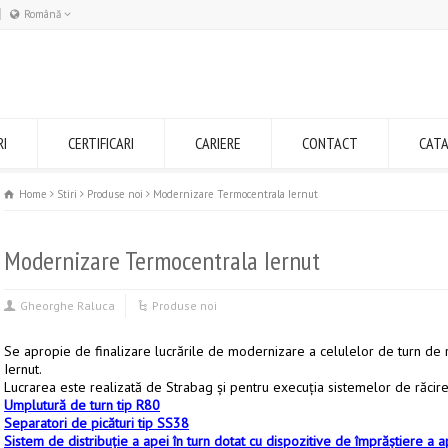
Română
Română
English
RI
CERTIFICARI
CARIERE
CONTACT
CAT
Home
Stiri
Produse noi
Modernizare Termocentrala Iernut
Modernizare Termocentrala Iernut
Gheorghe Raluca
Produse noi
Se apropie de finalizare lucrările de modernizare a celulelor de turn d
Iernut.
Lucrarea este realizată de Strabag și pentru execuţia sistemelor de răcir
Umplutură de turn tip R80
Separatori de picături tip SS38
Sistem de distribuție a apei în turn dotat cu dispozitive de împrăştiere a 