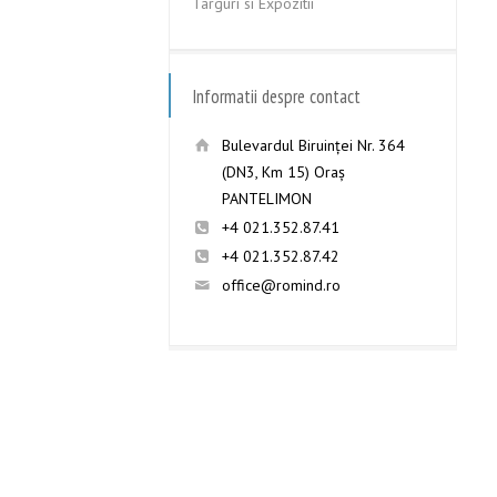
Targuri si Expozitii
Informatii despre contact
Bulevardul Biruinţei Nr. 364
(DN3, Km 15) Oraş
PANTELIMON
+4 021.352.87.41
+4 021.352.87.42
office@romind.ro