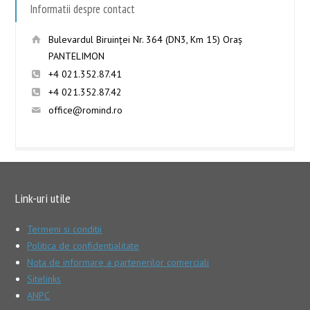
Informatii despre contact
Bulevardul Biruinţei Nr. 364 (DN3, Km 15) Oraş
PANTELIMON
+4 021.352.87.41
+4 021.352.87.42
office@romind.ro
Link-uri utile
Termeni si conditii
Politica de confidentialitate
Nota de informare a partenerilor comerciali
Sitelinks
ANPC