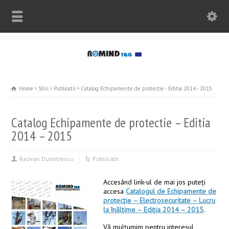
Home
Stiri
Publicatii
Catalog Echipamente de protectie - Editia 2014 - 2015
Catalog Echipamente de protectie – Editia
2014 – 2015
Razvan Dumitrescu
Publicatii
Accesând link-ul de mai jos puteţi
accesa
Catalogul de Echipamente de
protecţie – Electrosecuritate – Lucru
la înălţime – Ediţia 2014 – 2015
.
Vă mulţumim pentru interesul